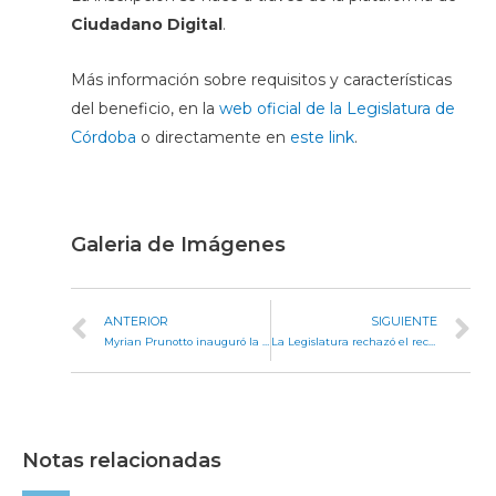
Ciudadano Digital
.
Más información sobre requisitos y características
del beneficio, en la
web oficial de la Legislatura de
Córdoba
o directamente en
este link
.
Galeria de Imágenes
ANTERIOR
SIGUIENTE
Myrian Prunotto inauguró la edición 2024 del Programa de Fortalecimiento de Concejos Deliberantes de la provincia
La Legislatura rechazó el recorte de fondos nacionales para educación y repudió declaraciones de Milei
Notas relacionadas