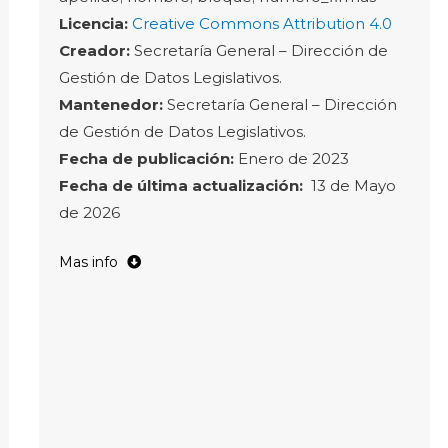
Licencia:
Creative Commons Attribution 4.0
Creador:
Secretaría General – Dirección de
Gestión de Datos Legislativos.
Mantenedor:
Secretaría General – Dirección
de Gestión de Datos Legislativos.
Fecha de publicación:
Enero de 2023
Fecha de última actualización:
13 de Mayo
de 2026
Mas info
año:
registra el año en que se llevó a cabo la
reunión de comisión.
fecha:
refiere a la fecha en la que se realiza la
reunión de comisión.
comision:
registra el nombre de la comisión
que se reunió. En caso de reuniones
conjuntas, el nombre de las comisiones están