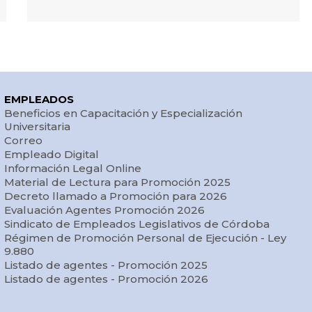
separados entre sí por un punto y coma (“;”)
numero_expediente:
registra el número
identificador otorgado a cada texto ingresado.
extracto:
resume el contenido de cada texto
o tema tratado.
clase_despacho:
registra la clase de
EMPLEADOS
Beneficios en Capacitación y Especialización
despacho que realizó la comisión. Estos
Universitaria
pueden ser:
Correo
– Ley; Resolución; Declaración: Cuando los
Empleado Digital
Información Legal Online
despachos refieren a proyectos de Ley,
Material de Lectura para Promoción 2025
Resolución o Declaración.
Decreto llamado a Promoción para 2026
Evaluación Agentes Promoción 2026
– Mayoría; Minoría: Cuando los despachos se
Sindicato de Empleados Legislativos de Córdoba
producen con disidencia y se emiten en
Régimen de Promoción Personal de Ejecución - Ley
mayorías o minorías.
9.880
Listado de agentes - Promoción 2025
– 1° Lectura; 2° Lectura: Para los expedientes
Listado de agentes - Promoción 2026
que requieren doble lectura, se produce un
primer despacho en primera lectura y luego