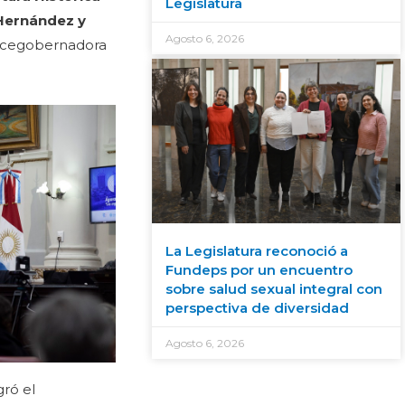
Legislatura
Hernández y
Agosto 6, 2026
a vicegobernadora
La Legislatura reconoció a
Fundeps por un encuentro
sobre salud sexual integral con
perspectiva de diversidad
Agosto 6, 2026
gró el