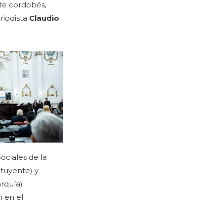
nte cordobés,
eriodista
Claudio
Sociales de la
ituyente) y
arquía)
n en el