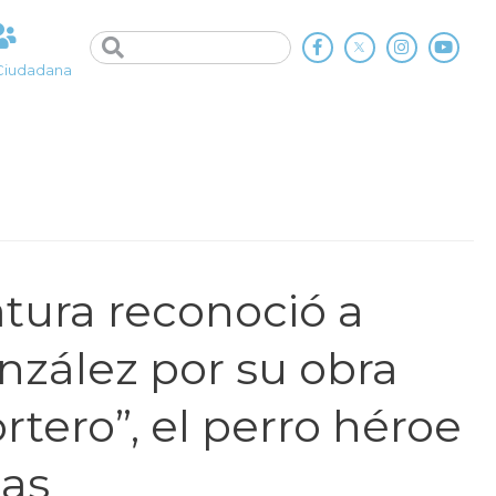
Ciudadana
atura reconoció a
nzález por su obra
rtero”, el perro héroe
nas