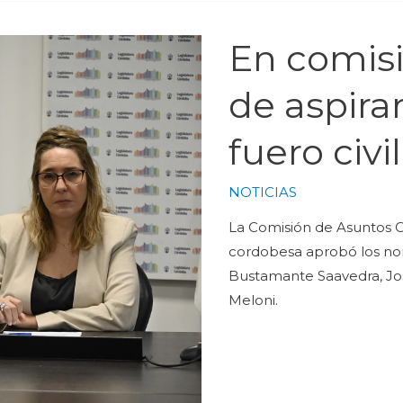
En comisi
de aspira
fuero civi
NOTICIAS
La Comisión de Asuntos Co
cordobesa aprobó los nom
Bustamante Saavedra, Jose
Meloni.