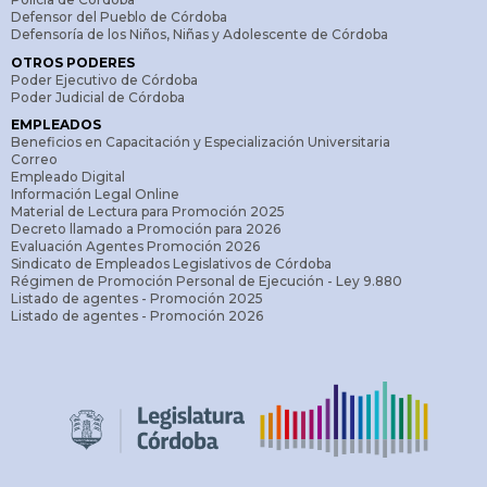
“toda la actividad referida a la formación y sanción
Defensor del Pueblo de Córdoba
Defensoría de los Niños, Niñas y Adolescente de Córdoba
de las leyes, declaraciones y resoluciones que
OTROS PODERES
emita la Cámara.” Ello implica, entre otras cosas,
Poder Ejecutivo de Córdoba
Poder Judicial de Córdoba
la función de “Asistir directamente al Presidente
EMPLEADOS
durante las sesiones del Cuerpo”.
Beneficios en Capacitación y Especialización Universitaria
Correo
– Secretario Administrativo: Según Reglamento
Empleado Digital
Interno ordenado en el año 2023 “asiste al
Información Legal Online
Material de Lectura para Promoción 2025
Presidente en las cuestiones administrativas
Decreto llamado a Promoción para 2026
Evaluación Agentes Promoción 2026
inherentes a la organización y funcionamiento de
Sindicato de Empleados Legislativos de Córdoba
la Legislatura.”
Régimen de Promoción Personal de Ejecución - Ley 9.880
Listado de agentes - Promoción 2025
– Secretario General: Según Reglamento Interno
Listado de agentes - Promoción 2026
ordenado en el año 2023 “tiene a su cargo las
tareas de fortalecimiento institucional de la
Legislatura, el desarrollo de la cultura legislativa
en la sociedad, el análisis y desarrollo de
proyectos de modernización e innovación
tecnológica para la facilitación de la tarea