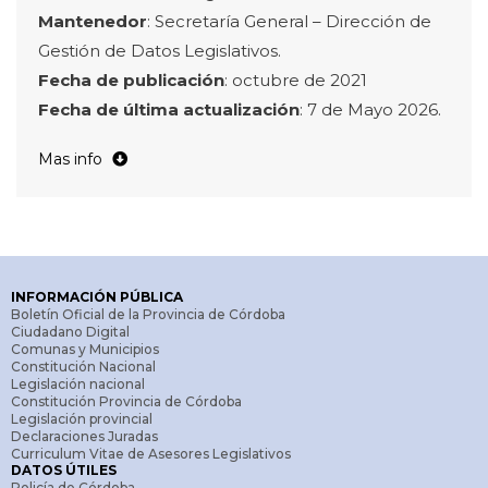
Mantenedor
: Secretaría General – Dirección de
Gestión de Datos Legislativos.
Fecha de publicación
: octubre de 2021
Fecha de última actualización
: 7 de Mayo 2026.
Mas info
periodo_legislativo:
refiere al período legislativo para
el que el funcionario fue designado. Aclaración: El
período legislativo es el tiempo durante el cual la
Legislatura se reúne en sesiones que corre entre el 1
de febrero (fecha de inicio de las sesiones ordinarias
INFORMACIÓN PÚBLICA
de la Legislatura de Córdoba) y el 30 de diciembre.
Boletín Oficial de la Provincia de Córdoba
año:
registra el año que corresponde al período
Ciudadano Digital
Comunas y Municipios
legislativo.
Constitución Nacional
cargo:
refiere al cargo en el que se desempeñó.
Legislación nacional
Constitución Provincia de Córdoba
Estos pueden ser:
Legislación provincial
Declaraciones Juradas
– Secretario Legislativo: Según Reglamento
Curriculum Vitae de Asesores Legislativos
DATOS ÚTILES
Interno ordenado en el año 2023 le corresponde
Policía de Córdoba