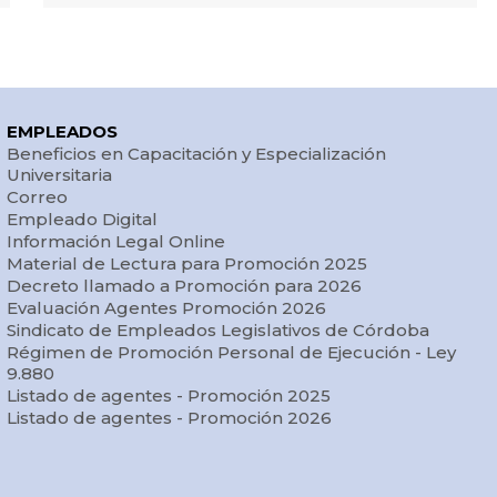
cada Comisión.
nombre_comisión
: registra la denominación
de cada Comisión para cada año.
bloque
: registra el bloque al que pertenece
cada autoridad que conforma la Comisión. El
EMPLEADOS
Beneficios en Capacitación y Especialización
bloque es el grupo de tres (3) o más
Universitaria
Legisladores que se organizan
Correo
conjuntamente de acuerdo a sus afinidades
Empleado Digital
Información Legal Online
políticas. Cuando un partido político o alianza
Material de Lectura para Promoción 2025
electoral existente con anterioridad a la
Decreto llamado a Promoción para 2026
elección de Legisladores tenga sólo un
Evaluación Agentes Promoción 2026
Sindicato de Empleados Legislativos de Córdoba
representante en la Legislatura, podrá
Régimen de Promoción Personal de Ejecución - Ley
asimismo actuar como bloque.
9.880
apellido
: registra el apellido de las
Listado de agentes - Promoción 2025
Listado de agentes - Promoción 2026
autoridades de cada comisión.
nombre
: registra el nombre de las
autoridades de cada comisión.