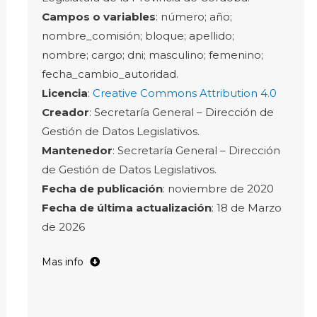
Campos o variables
: número; año;
nombre_comisión; bloque; apellido;
nombre; cargo; dni; masculino; femenino;
fecha_cambio_autoridad.
Licencia
:
Creative Commons Attribution 4.0
Creador
: Secretaría General – Dirección de
Gestión de Datos Legislativos.
Mantenedor
: Secretaría General – Dirección
de Gestión de Datos Legislativos.
Fecha de publicación
: noviembre de 2020
Fecha de última actualización
: 18 de Marzo
de 2026
Mas info
número
: indicador único designado para cada
Comisión en cada año.
año
: registra el año de funcionamiento de