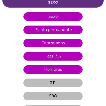
SEXO
Sexo
Planta permanente
Contratados
Total / %
Hombres
211
598