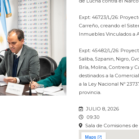
de Lucha contra el Narcot
Expt: 46723/L/26: Proyecto
Carreño, creando el Sist
Inmuebles Vinculados a A
Expt: 45482/L/26: Proyecto
Saliba, Szpanin, Nigro, Gv
Bría, Molina, Contrera y 
destinados a la Comercial
a la Ley Nacional Nº 2373
provincia.
JULIO 8, 2026
09:30
Sala de Comisiones de 