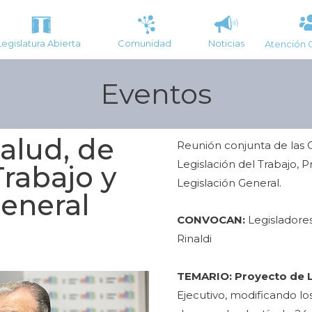
Legislatura Abierta
Comunidad
Noticias
Atención 
Eventos
alud, de
Reunión conjunta de las
Legislación del Trabajo, P
Trabajo y
Legislación General.
General
CONVOCAN:
Legisladores
Rinaldi
TEMARIO:
Proyecto de 
Ejecutivo, modificando los a