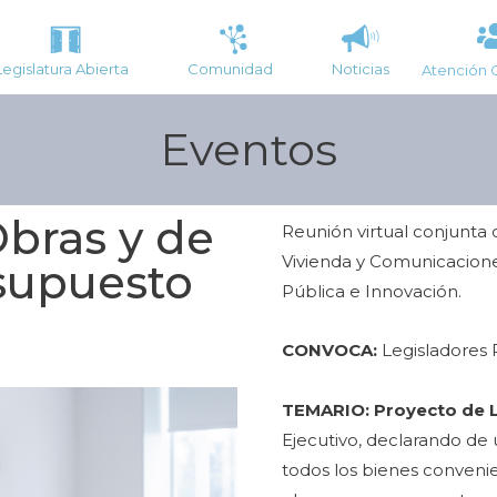
Legislatura Abierta
Comunidad
Noticias
Atención 
Eventos
bras y de
Reunión virtual conjunta 
Vivienda y Comunicacione
supuesto
Pública e Innovación.
CONVOCA:
Legisladores 
TEMARIO:
Proyecto de L
Ejecutivo, declarando de u
todos los bienes convenie