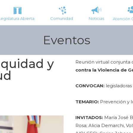
Legislatura Abierta
Comunidad
Noticias
Atención 
Eventos
Equidad y
Reunión virtual conjunta 
contra la Violencia de 
ud
CONVOCAN:
legisladoras
TEMARIO:
Prevención y l
INVITADOS:
María José B
Rosa; Alicia Demarchi, Vo