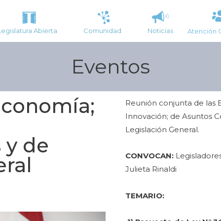
Legislatura Abierta
Comunidad
Noticias
Atención 
Eventos
Economía;
Reunión conjunta de las 
Innovación; de Asuntos Co
Legislación General.
 y de
CONVOCAN:
Legisladores
eral
Julieta Rinaldi
TEMARIO: