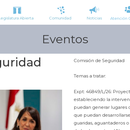
Legislatura Abierta
Comunidad
Noticias
Atención 
Eventos
guridad
Comisión de Seguridad
Temas a tratar:
Expt: 46849/L/26: Proyecto
estableciendo la interve
puedan generar lugares d
que puedan desarrollarse
guaridas, aguantaderos o 