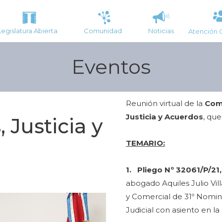
Legislatura Abierta
Comunidad
Noticias
Atención 
Eventos
Reunión virtual de la
Comi
Justicia y Acuerdos
, que
 Justicia y
TEMARIO:
1.
Pliego Nº 32061/P/21
abogado Aquiles Julio Vill
y Comercial de 31º Nomin
Judicial con asiento en l