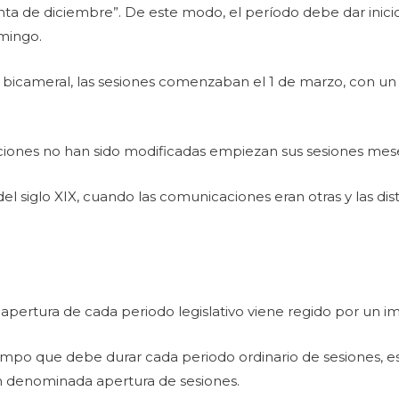
inta de diciembre”. De este modo, el período debe dar inici
mingo.
icameral, las sesiones comenzaban el 1 de marzo, con un p
ituciones no han sido modificadas empiezan sus sesiones mes
el siglo XIX, cuando las comunicaciones eran otras y las di
a apertura de cada periodo legislativo viene regido por un i
empo que debe durar cada periodo ordinario de sesiones, e
én denominada apertura de sesiones.