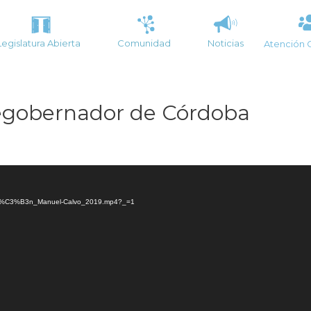
Legislatura Abierta
Comunidad
Noticias
Atención 
egobernador de Córdoba
Asunci%C3%B3n_Manuel-Calvo_2019.mp4?_=1