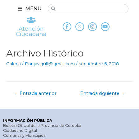
MENU
Atención
Ciudadana
Archivo Histórico
Galería
/ Por
javigulli@gmail.com
/
septiembre 6, 2018
←
Entrada anterior
Entrada siguiente
→
INFORMACIÓN PÚBLICA
Boletín Oficial de la Provincia de Córdoba
Ciudadano Digital
Comunas y Municipios