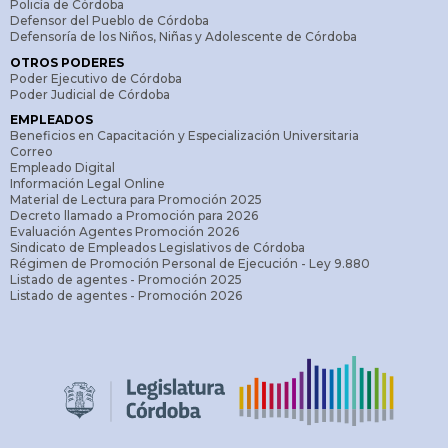
Policía de Córdoba
física de los legisladores en la Legislatura y la conexión
Defensor del Pueblo de Córdoba
de legisladores por medio de plataformas digitales.
Defensoría de los Niños, Niñas y Adolescente de Córdoba
Presencial:
si se realizó exclusivamente con la
OTROS PODERES
Poder Ejecutivo de Córdoba
presencia física de los legisladores en la Legislatura.
Poder Judicial de Córdoba
fecha:
refiere la fecha en la que se realiza la reunión
EMPLEADOS
de comisión.
Beneficios en Capacitación y Especialización Universitaria
Correo
reunion_conjunta:
consigna “SI” si la reunión se
Empleado Digital
realizó conjuntamente entre dos o más comisiones y
Información Legal Online
Material de Lectura para Promoción 2025
“NO” si la reunión involucró sólo una comisión.
Decreto llamado a Promoción para 2026
comision:
registra el nombre de la comisión que se
Evaluación Agentes Promoción 2026
Sindicato de Empleados Legislativos de Córdoba
reunió. En caso de reuniones conjuntas, el nombre de
Régimen de Promoción Personal de Ejecución - Ley 9.880
Listado de agentes - Promoción 2025
las comisiones están separados entre sí por un punto y
Listado de agentes - Promoción 2026
coma (“;”)
cantidad_comisiones:
registra el número de
comisiones que participaron de la reunión.
cantidad_temas:
registra la cantidad de temas que se
trataron en la reunión de comisión.
numero_temas:
número identificador para cada tema