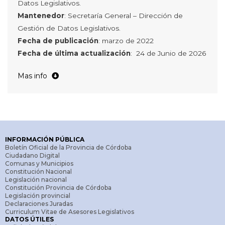
Datos Legislativos.
Mantenedor
: Secretaría General – Dirección de
Gestión de Datos Legislativos.
Fecha de publicación
: marzo de 2022
Fecha de última actualización
: 24 de Junio de 2026
Mas info
año:
registra el año en que se llevó a cabo la reunión
de comisión.
numero_reunion:
refiere al número de reunión de
comisión para cada año. La numeración es cronológica,
desde la primera reunión del año respectivo y se
INFORMACIÓN PÚBLICA
reinicia al final del mismo.
Boletín Oficial de la Provincia de Córdoba
modalidad_reunion:
registra el modo en que se llevó
Ciudadano Digital
Comunas y Municipios
a cabo la reunión de comisión. Estas pueden ser:
Constitución Nacional
Virtual:
si se realizó por medio de plataformas digitales
Legislación nacional
Constitución Provincia de Córdoba
y sin la presencia física de los legisladores en la
Legislación provincial
Legislatura.
Declaraciones Juradas
Curriculum Vitae de Asesores Legislativos
Semipresencial
: si se realizó combinando la presencia
DATOS ÚTILES