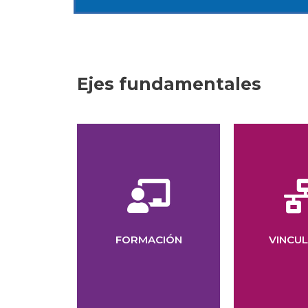
Ejes fundamentales
profesional.
colabor
proyección
proye
gestión y la
víncu
para el desarrollo, la
impulsar
herramientas clave
FORMACIÓN
VINCU
encuent
enfocados en
Espaci
Cursos y talleres